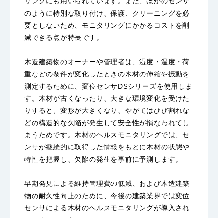
リングにも用いられています。また、ほかのセンサ
のように特別な取り付け、保護、クリーニングを必
要としないため、モニタリングにかかるコストを削
減できる点が特長です。
木造建築物のオーナーや管理者は、湿度・温度・荷
重などの条件が変化したときの木材の伸縮や振動を
測定するために、変位センサDSシリーズを使用しま
す。木材が古くなったり、大きな環境変化を受けた
りすると、変形が大きくなり、やがてはひび割れな
どの構造的な欠陥が発生して安全性が損なわれてし
まうためです。木材のヘルスモニタリングでは、セ
ンサが継続的に取得した情報をもとに木材の状態や
特性を把握し、欠陥の発生を事前に予測します。
早期発見による維持管理費の低減、および木造建築
物の耐久性向上のために、今後の建築業界では変位
センサによる木材のヘルスモニタリングが導入され