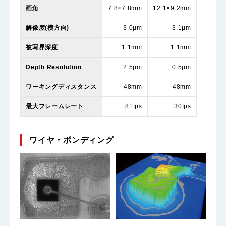
画角
7.8×7.8mm
12.1×9.2mm
解像度(横方向)
3.0µm
3.1µm
被写界深度
1.1mm
1.1mm
Depth Resolution
2.5µm
0.5µm
ワーキングディスタンス
48mm
48mm
最大フレームレート
81fps
30fps
ワイヤ・ボンディング