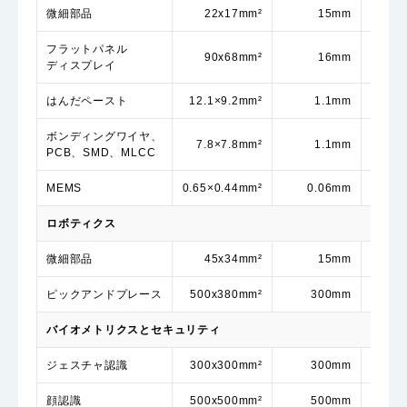
微細部品
22x17mm²
15mm
25
フラットパネル
90x68mm²
16mm
13
ディスプレイ
はんだペースト
12.1×9.2mm²
1.1mm
ボンディングワイヤ、
7.8×7.8mm²
1.1mm
PCB、SMD、MLCC
MEMS
0.65×0.44mm²
0.06mm
ロボティクス
微細部品
45x34mm²
15mm
ピックアンドプレース
500x380mm²
300mm
450
バイオメトリクスとセキュリティ
ジェスチャ認識
300x300mm²
300mm
420
顔認識
500x500mm²
500mm
670