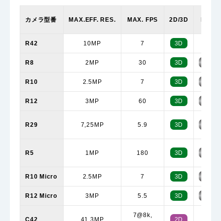
カメラ型番
MAX.EFF. RES.
MAX. FPS
2D/3D
MONO
R42
10MP
7
3D
R8
2MP
30
3D
MONO
R10
2.5MP
7
3D
MONO
R12
3MP
60
3D
MONO
R29
7,25MP
5.9
3D
MONO
R5
1MP
180
3D
MONO
R10 Micro
2.5MP
7
3D
MONO
R12 Micro
3MP
5.5
3D
MONO
7@8k,
C42
41,3MP
2D