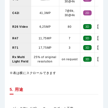
30@4k
7@8k,
C42i
41,3MP
2D
30@4k
R26 Video
6,25MP
80
3D
MONO
R47
11,75MP
7
3D
MONO
R71
17,75MP
3
3D
MONO
Rx Multi
25% of original
on request
3D
MONO
Light Field
resolution
※表は横にスクロールできます
5. 用途