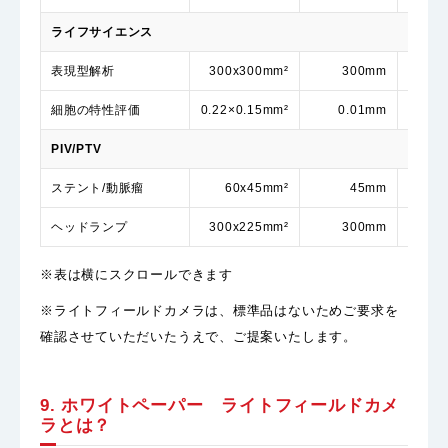
ライフサイエンス
表現型解析
300x300mm²
300mm
420
細胞の特性評価
0.22×0.15mm²
0.01mm
PIV/PTV
ステント/動脈瘤
60x45mm²
45mm
140
ヘッドランプ
300x225mm²
300mm
430
※表は横にスクロールできます
※ライトフィールドカメラは、標準品はないためご要求を
確認させていただいたうえで、ご提案いたします。
9. ホワイトペーパー ライトフィールドカメ
ラとは？