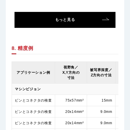
もっと見る
8. 精度例
視野角／
最小
被写界深度／
アプリケーション例
X,Y方向の
最大ワ
Z方向の寸法
寸法
ディ
マシンビジョン
ピンとコネクタの検査
75x57mm²
15mm
13
ピンとコネクタの検査
20x14mm²
9.0mm
17
ピンとコネクタの検査
20x14mm²
9.0mm
17