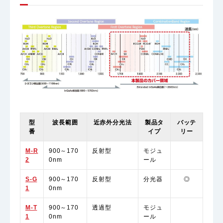
型
波長範囲
近赤外分光法
製品タ
バッテ
番
イプ
リー
M-R
900～170
反射型
モジュ
2
0nm
ール
S-G
900～170
反射型
分光器
◎
1
0nm
M-T
900～170
透過型
モジュ
1
0nm
ール