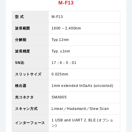
M-F13
型 式
M-F13
波長範囲
1600 – 2,400nm
分解能
Typ.12nm
波長精度
Typ. ±1nm
SN比
17：6：0：01
スリットサイズ
0.025mm
検出器
1mm extended InGaAs (uncooled)
光コネクタ
SMA905
スキャン方式
Linear／Hadamard／Slew Scan
1.USB and UART 2. BLE (オプショ
インターフェース
ン)