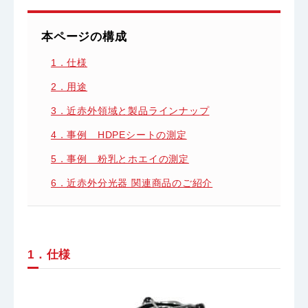
本ページの構成
1．仕様
2．用途
3．近赤外領域と製品ラインナップ
4．事例 HDPEシートの測定
5．事例 粉乳とホエイの測定
6．近赤外分光器 関連商品のご紹介
1．仕様