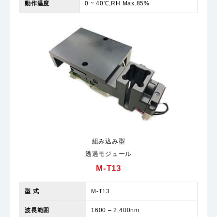
動作温度
0 ~ 40℃,RH Max.85%
組み込み型
透過モジュール
M-T13
型 式
M-T13
波長範囲
1600 – 2,400nm