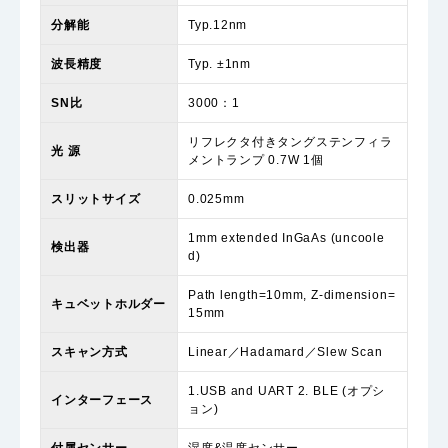
分解能
Typ.12nm
波長精度
Typ. ±1nm
SN比
3000：1
リフレクタ付きタングステンフィラ
光 源
メントランプ 0.7W 1個
スリットサイズ
0.025mm
1mm extended InGaAs (uncoole
検出器
d)
Path length=10mm, Z-dimension=
キュベットホルダー
15mm
スキャン方式
Linear／Hadamard／Slew Scan
1.USB and UART 2. BLE (オプシ
インターフェース
ョン)
付属センサー
湿度&温度センサー