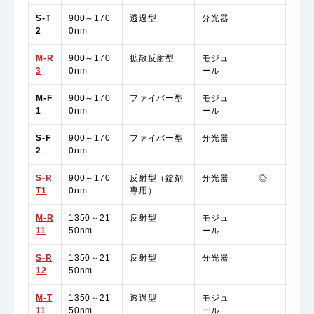
S-T
900～170
透過型
分光器
2
0nm
M-R
900～170
拡散反射型
モジュ
3
0nm
ール
M-F
900～170
ファイバー型
モジュ
1
0nm
ール
S-F
900～170
ファイバー型
分光器
2
0nm
S-R
900～170
反射型（錠剤
分光器
◎
T1
0nm
専用）
M-R
1350～21
反射型
モジュ
11
50nm
ール
S-R
1350～21
反射型
分光器
12
50nm
M-T
1350～21
透過型
モジュ
11
50nm
ール