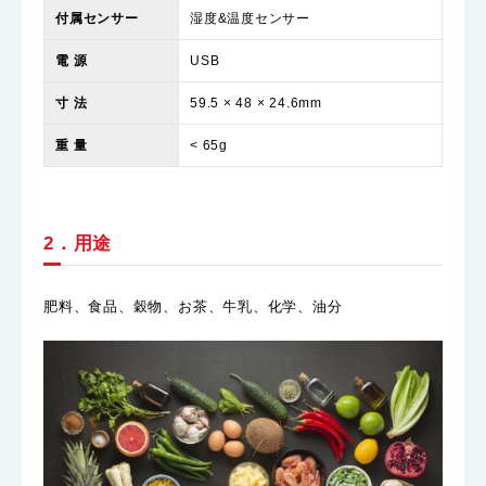
付属センサー
湿度&温度センサー
電 源
USB
寸 法
59.5 × 48 × 24.6mm
重 量
< 65g
2．用途
肥料、食品、穀物、お茶、牛乳、化学、油分