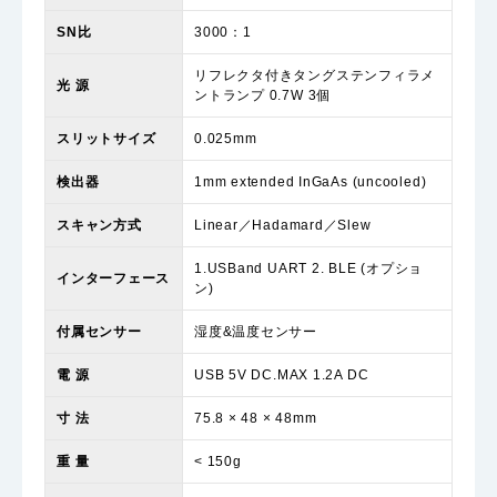
SN比
3000：1
リフレクタ付きタングステンフィラメ
光 源
ントランプ 0.7W 3個
スリットサイズ
0.025mm
検出器
1mm extended InGaAs (uncooled)
スキャン方式
Linear／Hadamard／Slew
1.USBand UART 2. BLE (オプショ
インターフェース
ン)
付属センサー
湿度&温度センサー
電 源
USB 5V DC.MAX 1.2A DC
寸 法
75.8 × 48 × 48mm
重 量
< 150g