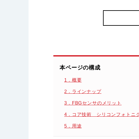
本ページの構成
1．概要
2．ラインナップ
3．FBGセンサのメリット
4．コア技術 シリコンフォトニ
5．用途