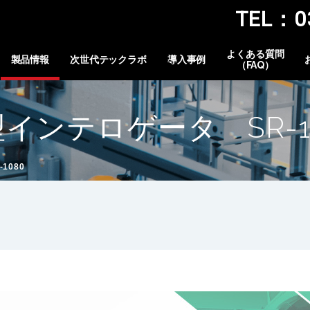
TEL：03
よくある質問
製品情報
次世代テックラボ
導入事例
（FAQ）
インテロゲータ SR-1
1080