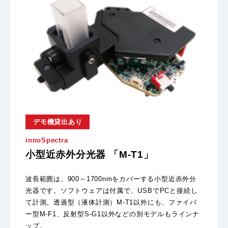
デモ機貸出あり
innoSpectra
小型近赤外分光器 「M-T1」
波長範囲は、900～1700nmをカバーする小型近赤外分
光器です。ソフトウェアは付属で、USBでPCと接続し
て計測。透過型（液体計測）M-T1以外にも、ファイバ
ー型M-F1、反射型S-G1以外などの別モデルもラインナ
ップ。