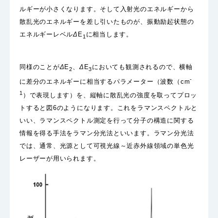
ルギーが小さくなります。そして入射光のエネルギーから
散乱光のエネルギーを差し引いたものが、振動励起状態の
エネルギーレベル
Δ
E
に相当します。
1
同様のことが
Δ
E
、
Δ
E
においても観測されるので、横軸
2
3
-
に差分のエネルギーに相当するパラメーター（波数（cm
1
）で表現します）を、縦軸に散乱光の強度を取ってプロッ
トすると図6のようになります。これをラマンスペクトルと
いい、ラマンスペクトル測定を行って分子の構造に関する
情報を得る手法をラマン分光法といいます。ラマン分光法
では、通常、光源として可視光線～近赤外線領域の単色光
レーザーが用いられます。