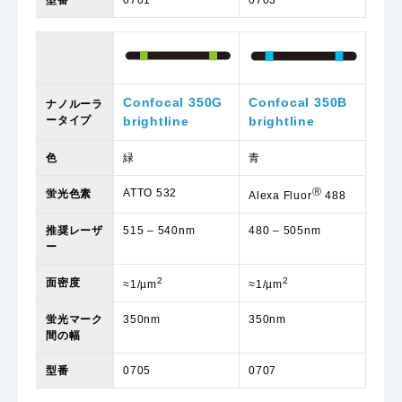
型番
0701
0703
Confocal 350G
Confocal 350B
ナノルーラ
ータイプ
brightline
brightline
色
緑
青
ATTO 532
Ⓡ
蛍光色素
Alexa Fluor
488
推奨レーザ
515 – 540nm
480 – 505nm
ー
2
2
面密度
≈1/µm
≈1/µm
蛍光マーク
350nm
350nm
間の幅
型番
0705
0707