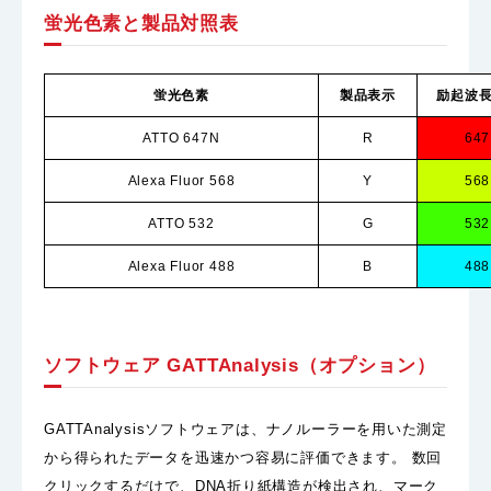
蛍光色素と製品対照表
蛍光色素
製品表示
励起波長
ATTO 647N
R
647
Alexa Fluor 568
Y
568
ATTO 532
G
532
Alexa Fluor 488
B
488
ソフトウェア GATTAnalysis（オプション）
GATTAnalysisソフトウェアは、ナノルーラーを用いた測定
から得られたデータを迅速かつ容易に評価できます。 数回
クリックするだけで、DNA折り紙構造が検出され、マーク