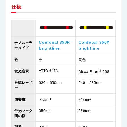
仕様
Confocal 350R
Confocal 350Y
ナノルーラ
ータイプ
brightline
brightline
色
赤
黄色
ATTO 647N
Ⓡ
蛍光色素
Alexa Fluor
568
推奨レーザ
630 – 650nm
540 – 585nm
ー
2
2
面密度
≈1/µm
≈1/µm
蛍光マーク
350nm
350nm
間の幅