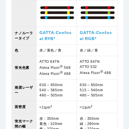
GATTA-Confoc
GATTA-Confoc
ナノルーラ
ータイプ
al RYB*
al RGB*
色
赤／黄色／青
赤／緑／青
ATTO 647N
ATTO 647N
Ⓡ
ATTO 532
蛍光色素
Alexa Fluor
568
Ⓡ
Ⓡ
Alexa Fluor
488
Alexa Fluor
488
630 – 650nm
630 – 650nm
推奨レーザ
540 – 585nm
515 – 540nm
ー
480 – 505nm
480 – 505nm
2
2
面密度
≈1/µm
≈1/µm
赤：350nm
赤：350nm
蛍光マーク
黄色：320nm
緑：290nm
間の幅