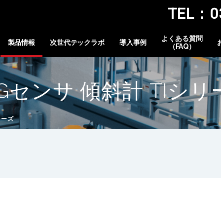
TEL：03
よくある質問
製品情報
次世代テックラボ
導入事例
（FAQ）
BGセンサ 傾斜計 TIシリ
リーズ