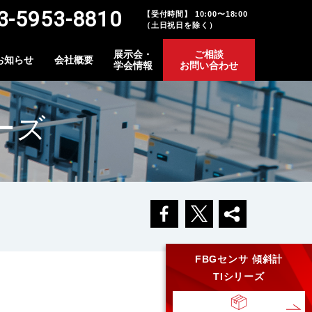
-5953-8810
【受付時間】 10:00〜18:00
（土日祝日を除く）
展示会・
ご相談
お知らせ
会社概要
学会情報
お問い合わせ
ーズ
FBGセンサ 傾斜計
TIシリーズ