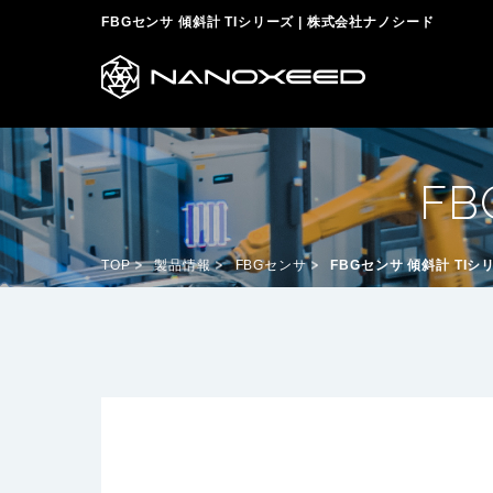
FBGセンサ 傾斜計 TIシリーズ | 株式会社ナノシード
F
TOP
製品情報
FBGセンサ
FBGセンサ 傾斜計 TIシ